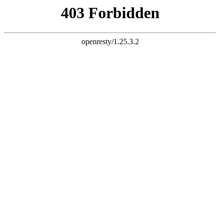
k8凯发pa直营第一品牌
您好！欢迎访问中宁县新世纪钙业有限公司网站!